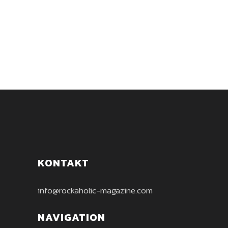
Gefangenen und gibt den Ton für den
Rest des Albums an....
KONTAKT
info@rockaholic-magazine.com
NAVIGATION