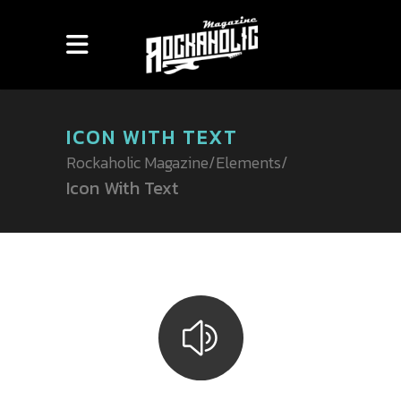
ICON WITH TEXT
Rockaholic Magazine
/
Elements
/
Icon With Text