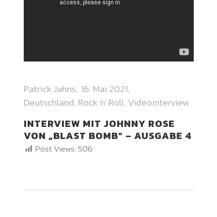
Patrick Jahns
16. Mai 2021
Deutschland
,
Rock 'n' Roll
,
Videointerview
INTERVIEW MIT JOHNNY ROSE
VON „BLAST BOMB“ – AUSGABE 4
Post Views:
506